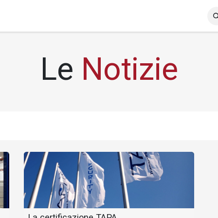
e
Servizi
Azienda
Notizie
Le
Notizie
La certificazione TAPA