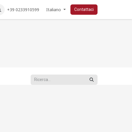
+39 0233910599
Italiano
Contattaci